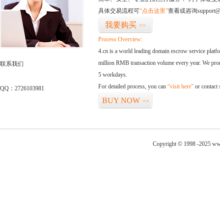
具体交易流程可
“点击这里”
查看或咨询support@
我要购买
>>
Process Overview:
4.cn is a world leading domain escrow service plat
million RMB transaction volume every year. We promi
联系我们
5 workdays.
For detailed process, you can
“visit here”
or contact
QQ：2726103981
BUY NOW
>>
Copyright © 1998 -2025 ww