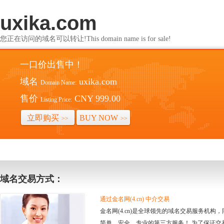
uxika.com
您正在访问的域名可以转让!This domain name is for sale!
一口价出售中！
域名
uxika.com
Domain Name:
售价
CNY 999.00
Listing Price:
立即购买
BUY NOW
>>
>>
域名交易方式：
通过金名网(4.cn) 中介交易
金名网(4.cn)是全球领先的域名交易服务机
简单、安全、专业的第三方服务！ 为了保证交